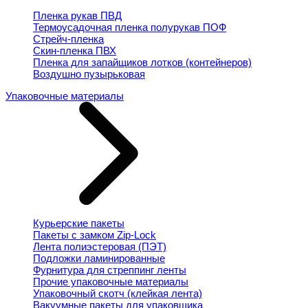
Пленка рукав ПВД
Термоусадочная пленка полурукав ПОФ
Стрейч-пленка
Скин-пленка ПВХ
Пленка для запайщиков лотков (контейнеров)
Воздушно пузырьковая
Упаковочные материалы
Курьерские пакеты
Пакеты с замком Zip-Lock
Лента полиэстеровая (ПЭТ)
Подложки ламинированные
Фурнитура для стреппинг ленты
Прочие упаковочные материалы
Упаковочный скотч (клейкая лента)
Вакуумные пакеты для упаковщика