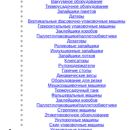
Вакуумное оборудование
Термоусадочное оборудование
Запайщики пакетов
Датеры
Вертикальные фасовочно-упаковочные машины
Горизонтальные упаковочные машины
Заклейщики коробов
Паллетоупаковщики/паллетообмотчики
Дозаторы
Роликовые запайщики
Индукционные запайщики
Запайщики лотков
Клипсаторы
Рулонодержатели
Горячие столы
Динамические весы
Оборудование для резки
Мешкозашивочные машинки
Термоусадочный танк
Фальцевальные машины
Заклейщики коробов
Паллетоупаковщики/паллетообмотчики
Стреппинг-машины
Этикетировочное оборудование
Укупорочные машины
Скин упаковочные машины
Упаковочные пленки