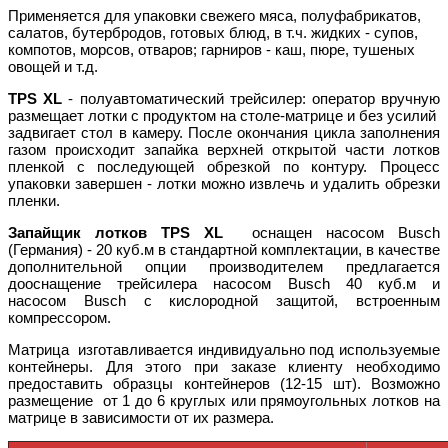
Применяется для упаковки свежего мяса, полуфабрикатов,
салатов, бутербродов, готовых блюд, в т.ч. жидких - супов,
компотов, морсов, отваров; гарниров - каш, пюре, тушеных
овощей и т.д.
TPS XL
- полуавтоматический трейсилер: оператор вручную
размещает лотки с продуктом на столе-матрице и без усилий
задвигает стол в камеру. После окончания цикла заполнения
газом происходит запайка верхней открытой части лотков
пленкой с последующей обрезкой по контуру. Процесс
упаковки завершен - лотки можно извлечь и удалить обрезки
пленки.
Запайщик лотков
TPS XL
оснащен насосом Busch
(Германия) - 20 куб.м в стандартной комплектации, в качестве
дополнительной опции производителем предлагается
дооснащение трейсилера насосом Busch 40 куб.м и
насосом Busch с кислородной защитой, встроенным
компрессором.
Матрица изготавливается индивидуально под используемые
контейнеры. Для этого при заказе клиенту необходимо
предоставить образцы контейнеров (12-15 шт). Возможно
размещение от 1 до 6 круглых или прямоугольных лотков на
матрице в зависимости от их размера.